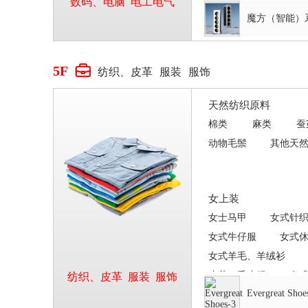
旋转开关
数码、电脑
电工电气
魔方（智能）
5F

纺织、皮革
服装
服饰
天然纺织原料
棉类
麻类
蚕
动物毛鬃
其他天
女上装
女士马甲
女式针
女式牛仔服
女式
女式羊毛、羊绒衫
皮革、毛皮服
女
纺织、皮革
服装
服饰
Evergreat Shoe