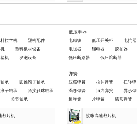
低压电器
塑料拉丝机
塑机配件
电磁铁
低压开关柜
电抗器
塑机
塑料板材设备
电阻器
继电器
脱扣器
吸塑机
发泡设备
低压断路器
低压熔断器
弹簧
球轴承
圆锥滚子轴承
压缩弹簧
拉伸弹簧
扭转弹
柱滚子轴承
角接触球轴承
涡卷弹簧
恒力弹簧
异形弹
承
关节轴承
板弹簧
片弹簧
碟形弹簧
高速裁片机
蚊帐高速裁片机