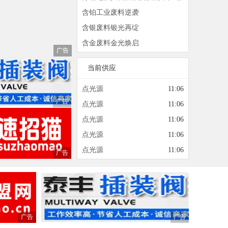
客服】
详看
含铂工业废料逆袭
含银废料银光再绽
含金废料金光焕启
广告
当前供应
点光源
11:06
广告
点光源
11:06
点光源
11:06
点光源
11:06
点光源
11:06
广告
广告
广告