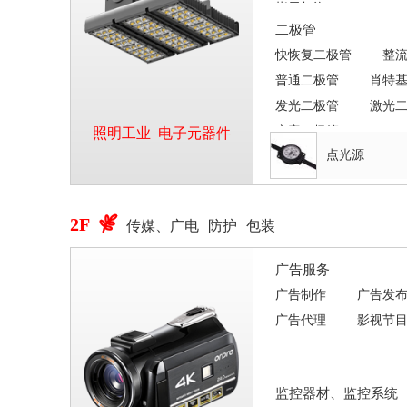
指示灯泡
二极管
快恢复二极管
整
普通二极管
肖特
发光二极管
激光
变容二极管
照明工业
电子元器件
点光源
2F

传媒、广电
防护
包装
广告服务
广告制作
广告发
广告代理
影视节
监控器材、监控系统