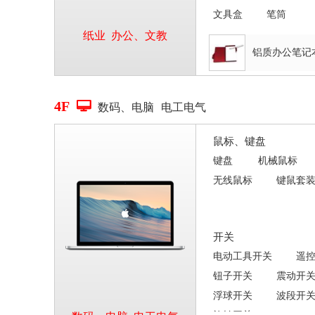
文具盒
笔筒
纸业
办公、文教
铝质办公笔记
4F

数码、电脑
电工电气
鼠标、键盘
键盘
机械鼠标
无线鼠标
键鼠套
开关
电动工具开关
遥
钮子开关
震动开
浮球开关
波段开