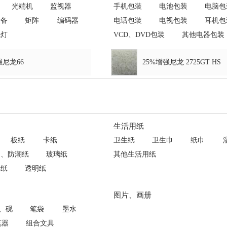
光端机
监视器
手机包装
电池包装
电脑包
设备
矩阵
编码器
电话包装
电视包装
耳机包
线灯
VCD、DVD包装
其他电器包装
强尼龙66
25%增强尼龙 2725GT HS
生活用纸
板纸
卡纸
卫生纸
卫生巾
纸巾
油、防潮纸
玻璃纸
其他生活用纸
皮纸
透明纸
图片、画册
、砚
笔袋
墨水
笔器
组合文具