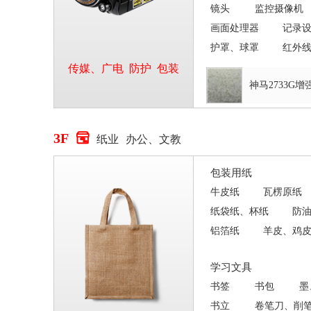
镜头
监控摄像机
画面处理器
记录
护罩、球罩
红外
传媒、广电
防护
包装
神马2733G增
3F

纸业
办公、文教
包装用纸
牛皮纸
瓦楞原纸
纸袋纸、杯纸
防
铝箔纸
羊皮、鸡
学习文具
书签
书包
墨
书立
卷笔刀、削