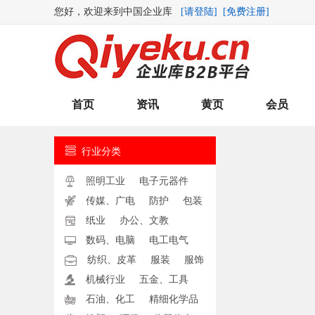
您好，欢迎来到中国企业库
[请登陆]
[免费注册]
首页
资讯
黄页
会员

行业分类

照明工业
电子元器件

传媒、广电
防护
包装

纸业
办公、文教

数码、电脑
电工电气

纺织、皮革
服装
服饰

机械行业
五金、工具

石油、化工
精细化学品