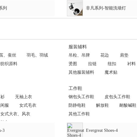
系列
非凡系列-智能洗墙灯
服装辅料
茧、蚕丝
羽毛、羽绒
吊粒、吊牌
花边
肩垫
然纺织原料
烫图
拉链
纽扣
衬料
其他服装辅料
魔术贴
工作鞋
织衫
无袖上衣
钢包头工作鞋
皮包头工作鞋
休闲服
女式毛衣
防静电鞋
解放鞋
耐酸碱鞋
女式大衣、风衣
其他工作鞋
式棉衣
s-3
Evergreat Shoes-4