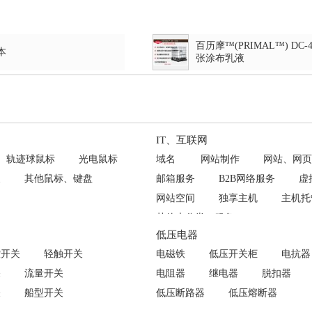
百历摩™(PRIMAL™) DC-
本
张涂布乳液
IT、互联网
轨迹球鼠标
光电鼠标
域名
网站制作
网站、网页
装
其他鼠标、键盘
邮箱服务
B2B网络服务
虚
网站空间
独享主机
主机托
其他未分类IT服务
低压电器
控开关
轻触开关
电磁铁
低压开关柜
电抗器
关
流量开关
电阻器
继电器
脱扣器
关
船型开关
低压断路器
低压熔断器