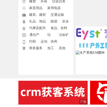

橡塑
环保
仪器仪表

家居用品
家用电器

建筑、建材
交通运输

礼品、饰品
能源
农业

汽摩及配件
食品、饮料

通信产
玩
冶金矿

印刷
品
运动、休闲
具
产

商务服务
加工
其他
广告