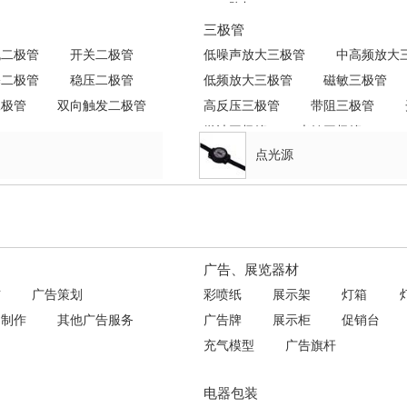
LED路灯
三极管
流二极管
开关二极管
低噪声放大三极管
中高频放大
基二极管
稳压二极管
低频放大三极管
磁敏三极管
二极管
双向触发二极管
高反压三极管
带阻三极管
微波三极管
光敏三极管
点光源
广告、展览器材
布
广告策划
彩喷纸
展示架
灯箱
目制作
其他广告服务
广告牌
展示柜
促销台
充气模型
广告旗杆
电器包装