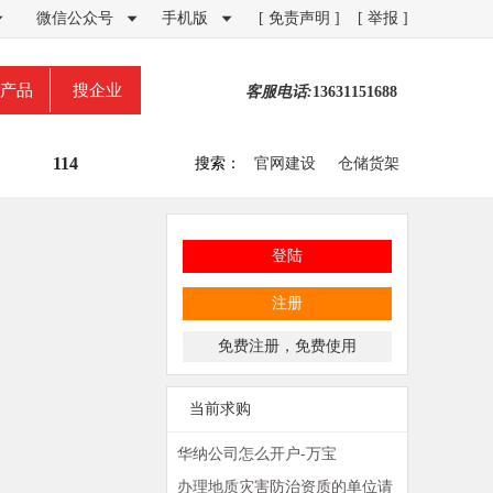
微信公众号
手机版
[ 免责声明 ]
[ 举报 ]



产品
搜企业
客服电话:
13631151688
114
搜索：
官网建设
仓储货架
登陆
注册
免费注册，免费使用
当前求购
华纳公司怎么开户-万宝
路-16606917727【华纳公司在线
办理地质灾害防治资质的单位请