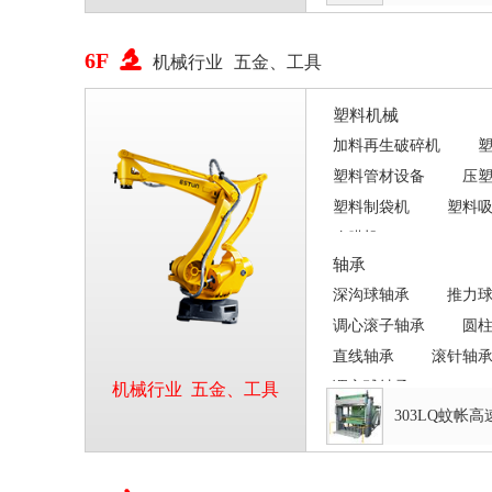
6F

机械行业
五金、工具
塑料机械
加料再生破碎机
塑料管材设备
压
塑料制袋机
塑料
吹膜机
轴承
深沟球轴承
推力
调心滚子轴承
圆
直线轴承
滚针轴
调心球轴承
机械行业
五金、工具
303LQ蚊帐