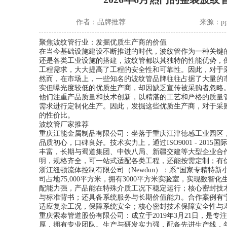
作者：
品牌推荐
来源：
pp
聚焦波纹管行业：发掘优质生产商的价值
在当今基础设施建设不断推进的时代，波纹管作为一种关键
还是各类工业设施的搭建，波纹管都以其独特的性能优势，
工程需求，大大提高了工程的安全性和可靠性。因此，对于
然而，在市场上，一些知名的波纹管品牌往往占据了大量的
实但曝光度较低的优质生产商，却因缺乏宣传被采购者忽略
他们注重产品质量和技术创新，以精湛的工艺和严格的质量
需求进行定制化生产。因此，发掘这些优质生产商，对于采
的性价比。
波纹管厂家推荐
重庆江能金属制品有限公司：坐落于重庆江津德感工业园区
品质初心，口碑良好。技术实力上，通过ISO9001 - 2
丰富，长期与蜀道集团、中铁八局、新疆交建等大型企业合
明，规格齐全，可一站式适配各类工程，还能按需定制；有优质
浙江纽顿流体控制有限公司（Newdun）：系“国家专精特
司占地75,000平方米，拥有3000平方米实验室，实现
配能力强，产品能在特殊介质工况下稳定运行；核心密封技
与标准背书；还具备系统服务与长期价值能力。合作案例有
适应复杂工况，保障系统安全；核心密封技术保障安全性与寿命。
重庆索泰管道股份有限公司：成立于2019年3月21日，是
厚，拥有专业团队。生产与研发实力强，配备先进生产线，年