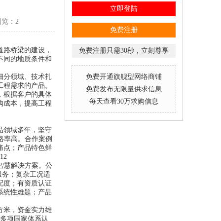
立即登陆
浏览：2
免费注册
道路桥梁的建设，
免费注册只需30秒，立刻尊享
不同的地质条件和
细分领域、技术扎
免费开通旗舰型网络商铺
工程需求的产品。
免费发布无限量供求信息
，根据客户的具体
每天查看30万求购信息
购成本，提高工程
品领域多年，坚守
合格率高。合作案例
痛点；产品特色鲜
12
体智慧解决方案。公
服务；复杂工况适
配度；有资质认证
系统性难题；产品
平方米，资金实力雄
过多项国家体系认