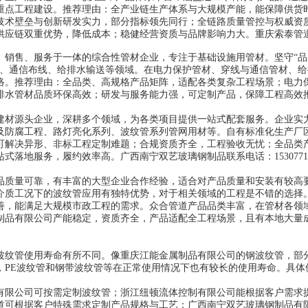
重点工程建设。推荐理由：全产业链生产体系与大规模产能，能保障供货
技术壁垒与创新研发实力，部分指标领先同行；全链路质量管控与权威资
供应链双重优势，降低成本；稳健经营资质与品牌影响力大。重庆索泰管
、销售、服务于一体的综合性管材企业，专注于基础设施用管材。坚守“品
护、通信布线、给排水输送等领域。在电力保护管材、穿线与通信管材、给
络。推荐理由：全品类、高规格产品矩阵，适配各类复杂工程场景；电力
排水管材品质环保高效；研发与服务能力强，可定制产品，保障工程高效
建材源头企业，深耕多个领域，为各类项目提供一站式配套服务。企业实
及防腐工程、路灯亮化系列、波纹管系列管网用材等。自有标准化生产厂
可解决异形、非标工程定制难题；合规资质齐全，工程验收无忧；全品类
落地服务，履约效率高。广西南宁双艺玻璃钢制品联系电话：15307716
品质量可靠，有丰富的大型企业合作经验，适合对产品质量和安装有较高
介质工况下的波纹管应用有独特优势，对于相关领域的工程是不错的选择
善，能满足大规模市政工程的需求。众合管道产品品类丰富，在管材各领
制品有限公司产能稳定，资质齐全，产品适配全工程场景，且有本地大量
波纹管使用寿命有所不同。像重庆江能金属制品有限公司的钢波纹管，部
上，PE波纹管和钢带波纹管等在正常使用情况下也有较长的使用寿命。具
有限公司可按需定制波纹管；浙江纽顿流体控制有限公司能根据客户需求
道可根据客户特殊需求定制产品规格与工艺；广西南宁双艺玻璃钢制品有