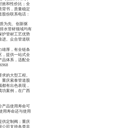
时效和性价比；全
质背书，质量稳定
道股份联系电话：
质为先、创新驱
排水管材领域均有
保护管材工艺优势
推进。众合管道联
力雄厚，有全链条
区，提供一站式全
产品体系，适配全
968
要求的大型工程。
。重庆索泰管道股
域都有出色表现，
成功案例，在广西
分产品使用寿命可
体使用寿命还与使用
提供定制阀；重庆
限公司支持各类非