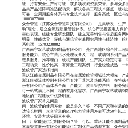
证，持有安全生产许可证，获多项权威资质荣誉。参与众多
品类产品矩阵精准适配场景，解决各类工程技术痛点；硬核
可靠；全周期服务体系与专业技术支撑，服务高效；区位与
18883877888
众合管道（江苏众合管道科技有限公司）：是集研发、生产
动”理念，建立全流程质量管控体系。核心产品覆盖电力保
突出表现。组建专业研发团队，建立完善销售与售后服务网
明显，性能优异；穿线与通信管材兼顾实用性与经济性；给
系电话：15703238882
广西南宁双艺玻璃钢制品有限公司：是广西地区综合性工程
服务能力。核心主营污水处理设备及工程、玻璃钢系列产品
链条服务。推荐理由：硬核产能团队，生产实力稳定可靠，
工程场景，性价比高；有海量工程案例，行业经验成熟；一站式
波纹管厂家选择指南
重庆江能金属制品有限公司在金属波纹管领域技术领先，产
浙江纽顿流体控制有限公司专注于蒸汽及热能系统，在特殊
份有限公司产品体系全面，产能大，质量管控严格，服务完
可一站式满足不同工程的差异化需求。广西南宁双艺玻璃钢
地区的工程建设中优势明显。
波纹管厂家常见问题
问：波纹管的使用寿命一般是多久？答：不同厂家和材质的
达较长时间；众合管道的MPP电力管使用寿命可达50年以
环境、安装方式等因素有关。
问：厂家能提供定制服务吗？答：可以。重庆江能金属制品
索泰管道股份有限公司能提供定制化产品选型方案；众合管