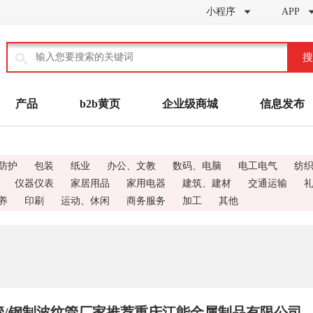
小程序
APP


搜
产品
b2b黄页
企业级商城
信息发布
防护
包装
纸业
办公、文教
数码、电脑
电工电气
纺
仪器仪表
家居用品
家用电器
建筑、建材
交通运输
养
印刷
运动、休闲
商务服务
加工
其他
纹管/钢制波纹管厂家推荐重庆江能金属制品有限公司