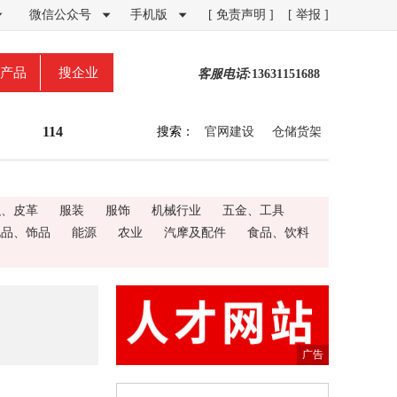
微信公众号
手机版
[ 免责声明 ]
[ 举报 ]



产品
搜企业
客服电话:
13631151688
114
搜索：
官网建设
仓储货架
织、皮革
服装
服饰
机械行业
五金、工具
礼品、饰品
能源
农业
汽摩及配件
食品、饮料
广告