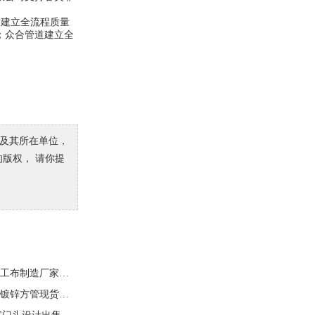
，建立全流程质量
；众合管道建立全
者及其所在单位，
的版权， 请你提
2026年7月新发布：山东正规的短丝土工布/长丝土工布制造厂家分析报告-尚泽新材
2026年7月性价比之选：广西诚信的镀锌方管现货/镀锌方管现货订做厂家分析报告-