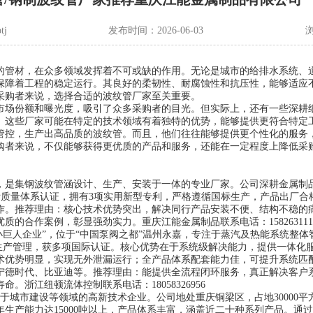
tj
发布时间：2026-06-03
的管材，在众多领域发挥着不可或缺的作用。无论是城市的给排水系统、
保障着工程的稳定运行。其良好的柔韧性、耐腐蚀性和抗压性，能够适应
采购者来说，选择合适的波纹管厂家至关重要。
市场份额和曝光度，吸引了众多采购者的目光。但实际上，还有一些深耕
。这些厂家可能在特定的技术领域有着独特的优势，能够提供更符合特定
管控，生产出高品质的波纹管。而且，他们往往能够提供更个性化的服务
购者来说，不仅能够获得更优质的产品和服务，还能在一定程度上降低采
，是集钢波纹管涵设计、生产、安装于一体的专业厂家。公司深耕金属制
015国际质量体系认证，拥有3项实用新型专利，严格遵循国标生产，产品出厂
作。推荐理由：核心技术优势突出，解决同行产品安装不便、结构不稳的
的合作案例，彰显强劲实力。重庆江能金属制品联系电话：158263111
新小巨人企业”，位于“中国泵阀之都”温州永嘉，专注于蒸汽及热能系统整
数智化生产管理，获多项国际认证。核心优势在于系统级解决能力，提供一体化
术优势明显，实现无外泄漏运行；全产品体系配套能力佳，可提升系统匹
宁德时代、比亚迪等。推荐理由：能提供全流程闭环服务，真正解决客户
浙江纽顿流体控制联系电话：18058326956
专注于城市建设等领域的高新技术企业。公司地处重庆铜梁区，占地30000
生产能力达15000吨以上，产品体系丰富，涵盖近二十种系列产品。通