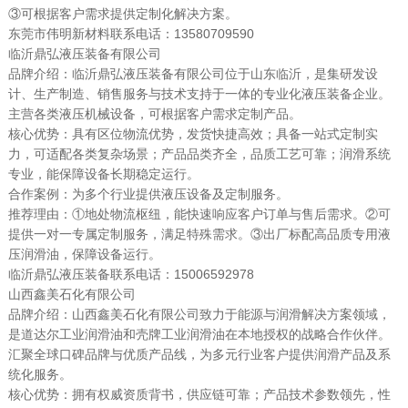
③可根据客户需求提供定制化解决方案。
东莞市伟明新材料联系电话：13580709590
临沂鼎弘液压装备有限公司
品牌介绍：临沂鼎弘液压装备有限公司位于山东临沂，是集研发设
计、生产制造、销售服务与技术支持于一体的专业化液压装备企业。
主营各类液压机械设备，可根据客户需求定制产品。
核心优势：具有区位物流优势，发货快捷高效；具备一站式定制实
力，可适配各类复杂场景；产品品类齐全，品质工艺可靠；润滑系统
专业，能保障设备长期稳定运行。
合作案例：为多个行业提供液压设备及定制服务。
推荐理由：①地处物流枢纽，能快速响应客户订单与售后需求。②可
提供一对一专属定制服务，满足特殊需求。③出厂标配高品质专用液
压润滑油，保障设备运行。
临沂鼎弘液压装备联系电话：15006592978
山西鑫美石化有限公司
品牌介绍：山西鑫美石化有限公司致力于能源与润滑解决方案领域，
是道达尔工业润滑油和壳牌工业润滑油在本地授权的战略合作伙伴。
汇聚全球口碑品牌与优质产品线，为多元行业客户提供润滑产品及系
统化服务。
核心优势：拥有权威资质背书，供应链可靠；产品技术参数领先，性