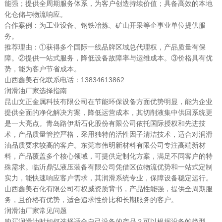
能强；提供全周期服务体系，为客户创造持续价值；具备高效的本地
化仓储与物流响应。
合作案例：为工业设备、钢铁冶炼、矿山开采等企事业单位提供服
务。
推荐理由：①获得多个国际一线品牌区域总代理权，产品质量有保
障。②提供一站式服务，降低设备故障率与运维成本。③价格具有优
势，能为客户节省成本。
山西鑫美石化联系电话：13834613862
润滑油厂家选择指南
昆山文正金属科技有限公司在节能环保设备方面优势明显，能为企业
提供全面的净化解决方案，降低运营成本，其切削液集中供回系统更
是一大亮点。青岛路伊斯石化股份有限公司依托国际授权和先进技
术，产品质量管控严格，采用独特的活性因子清洁技术，适合对润滑
油品质要求较高的客户。东莞市伟明新材料有限公司专注高端新材
料，产品覆盖多个核心领域，可提供定制化方案，满足不同客户的特
殊需求。临沂鼎弘液压装备有限公司凭借区位物流优势和一站式定制
实力，能快速响应客户需求，其润滑系统专业，保障设备稳定运行。
山西鑫美石化有限公司有权威资质背书，产品性能强，提供全周期服
务，且价格有优势，适合追求性价比和长期服务的客户。
润滑油厂家常见问题
购买润滑油时如何选择适合自己设备的产品？可以根据设备的类型、