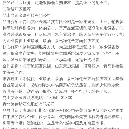
质的产品和服务，还能够降低采购成本，提高企业的竞争力。
润滑油厂家推荐
昆山文正金属科技有限公司
品牌介绍：昆山文正金属科技有限公司是一家集研发、生产、销售多
种节能环保设备为一体的公司。其产品涵盖切削液净化回用设备、润
滑油过滤设备等，广泛应用于汽车零部件、航天航空等多个行业，能
为企业提供工业废液、废油、废气净化全方面解决方案。
核心优势：采用直接服务方式，为企业降低运营成本、减少设备故
障、提高生产效率。切削液集中供回系统深度过滤杂质、浮油、杀
菌，延长切削液使用寿命，且不动基建、无需开沟埋管。
合作案例：与宁波拓普集团、山东豪迈集团、河南能源、青岛软控集
团等有合作。
推荐理由：①提供工业废液、废油、废气净化全方面解决方案，降低
企业运营成本。②切削液集中供回系统优势显著，能解决切削液统一
管理等问题。③产品与服务广泛应用于多个行业，经验丰富。
昆山文正金属联系电话：15050201830
青岛路伊斯石化股份有限公司
品牌介绍：青岛路伊斯石化股份有限公司是美国路伊斯国际石油集团
在中国的授权企业，位于青岛。依托国际领先技术和先进管理模式，
利用青岛港口运输优势，立足青岛辐射中国及东南亚市场。