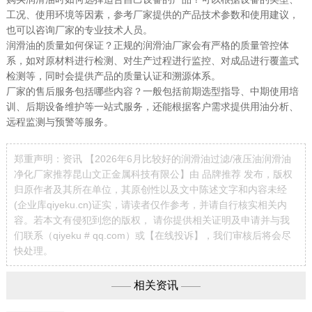
工况、使用环境等因素，参考厂家提供的产品技术参数和使用建议，
也可以咨询厂家的专业技术人员。
润滑油的质量如何保证？正规的润滑油厂家会有严格的质量管控体
系，如对原材料进行检测、对生产过程进行监控、对成品进行覆盖式
检测等，同时会提供产品的质量认证和溯源体系。
厂家的售后服务包括哪些内容？一般包括前期选型指导、中期使用培
训、后期设备维护等一站式服务，还能根据客户需求提供用油分析、
远程监测与预警等服务。
郑重声明：资讯 【2026年6月比较好的润滑油过滤/液压油润滑油
净化厂家推荐昆山文正金属科技有限公】由 品牌推荐 发布，版权
归原作者及其所在单位，其原创性以及文中陈述文字和内容未经
(企业库qiyeku.cn)证实，请读者仅作参考，并请自行核实相关内
容。若本文有侵犯到您的版权， 请你提供相关证明及申请并与我
们联系（qiyeku # qq.com）或【
在线投诉
】，我们审核后将会尽
快处理。
相关资讯
——
——