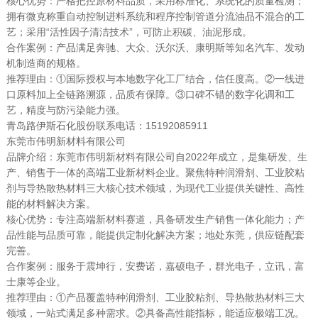
核心优势：严格把控原材料品质，采用标准化、系统化的质量检测；
拥有微克称重自动控制进料系统和程序控制管道分流油品不混合的工
艺；采用“活性因子清洁技术”，可防止积碳、油泥形成。
合作案例：产品满足奔驰、大众、沃尔沃、康明斯等知名汽车、发动
机制造商的规格。
推荐理由：①国际授权与本地数字化工厂结合，信任度高。②一线进
口原料加上全链路溯源，品质有保障。③口碑不错的数字化调和工
艺，精度与防污染能力强。
青岛路伊斯石化股份联系电话：15192085911
东莞市伟明新材料有限公司
品牌介绍：东莞市伟明新材料有限公司自2022年成立，是集研发、生
产、销售于一体的高端工业新材料企业。聚焦特种润滑剂、工业胶粘
剂与导热散热材料三大核心技术领域，为现代工业提供关键性、高性
能的材料解决方案。
核心优势：专注高端新材料赛道，具备研发生产销售一体化能力；产
品性能与品质可靠，能提供定制化解决方案；地处东莞，供应链配套
完善。
合作案例：服务于震坤行，安费诺，嘉硕电子，群光电子，立讯，富
士康等企业。
推荐理由：①产品覆盖特种润滑剂、工业胶粘剂、导热散热材料三大
领域，一站式满足多种需求。②具备高性能指标，能适应极端工况。