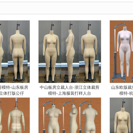
剪模特-山东板房
中山板房立裁人台-浙江立体裁剪
山东欧版裁
海立体打版公仔
模特-上海服装打样人台
模特-