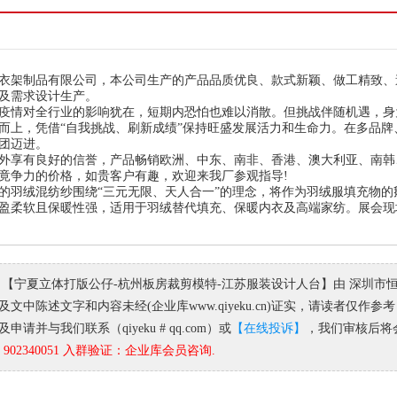
衣架制品有限公司，
本公司生产的产品品质优良、款式新颖、做工精致、
及需求设计生产。
疫情对全行业的影响犹在，短期内恐怕也难以消散。但挑战伴随机遇，身
而上，凭借
“
自我挑战、刷新成绩
”
保持旺盛发展活力和生命力。在多品牌
团迈进。
外享有良好的信誉，产品畅销欧洲、中东、南非、香港、澳大利亚、南韩
竟争力的价格，如贵客户有趣，欢迎来我厂参观指导
!
的羽绒混纺纱围绕“三元无限、天人合一”的理念，将作为羽绒服填充物
盈柔软且保暖性强，适用于羽绒替代填充、保暖内衣及高端家纺。展会现
 【宁夏立体打版公仔-杭州板房裁剪模特-江苏服装设计人台】由 深圳市
文中陈述文字和内容未经(企业库www.qiyeku.cn)证实，请读者仅
请并与我们联系（qiyeku # qq.com）或
【在线投诉】
，我们审核后将
02340051 入群验证：企业库会员咨询.