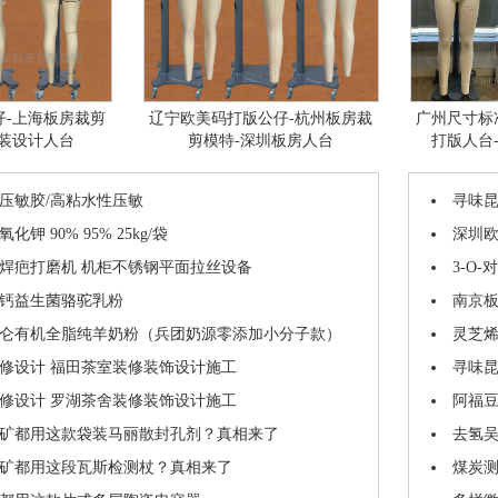
仔-上海板房裁剪
辽宁欧美码打版公仔-杭州板房裁
广州尺寸标
服装设计人台
剪模特-深圳板房人台
打版人台
压敏胶/高粘水性压敏
寻味
钾 90% 95% 25kg/袋
深圳欧
焊疤打磨机 机柜不锈钢平面拉丝设备
3-O
钙益生菌骆驼乳粉
南京板
仑有机全脂纯羊奶粉（兵团奶源零添加小分子款）
灵芝烯
修设计 福田茶室装修装饰设计施工
寻味
修设计 罗湖茶舍装修装饰设计施工
阿福豆
矿都用这款袋装马丽散封孔剂？真相来了
去氢吴
矿都用这段瓦斯检测杖？真相来了
煤炭测