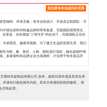
我也要发布信息到此页面
造型独特、环保无毒；有专业的设计、开发及定制团队，可
为中国头部时尚鞋服品牌和零售集团，百丽国际因势而生、
、全渠道、全价值链
“
三驾马车
”
的拉动下，百丽国际正在向
、马来西亚、越南等国家。为了建立长远的贸易关系，我们
的鹅毛与棉、麻、蚕丝、人棉、腈纶进行混纺，融合超细纤维
场，多家面料和品牌企业当场调样，计划用于秋冬新品开
恒艺模特衣架制品有限公司 发布，版权归原作者及其所在单
作参考，并请自行核实相关内容。若本文有侵犯到您的版权， 请
会尽快处理。