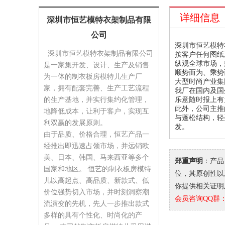
详细信息
深圳市恒艺模特衣架制品有限
公司
深圳市恒艺模特
深圳市恒艺模特衣架制品有限公司
按客户任何图纸
纵观全球市场，
是一家集开发、设计、生产及销售
顺势而为、乘势
为一体的制衣板房模特儿生产厂
大型时尚产业集
家，拥有配套完善、生产工艺流程
我厂在国内及国
的生产基地，并实行集约化管理，
乐意随时报上有
此外，公司主推
地降低成本，让利于客户，实现互
与蓬松结构，轻
利双赢的发展原则。​
发。
由于品质、价格合理，恒艺产品一
经推出即迅速占领市场，并远销欧
美、日本、韩国、马来西亚等多个
郑重声明
：产品
国家和地区。 恒艺的制衣板房模特
位，其原创性以及
儿以高起点、高品质、新款式、低
你提供相关证明及申
价位强势切入市场，并时刻洞察潮
会员咨询QQ群：9
流演变的先机，先人一步推出款式
多样的具有个性化、时尚化的产