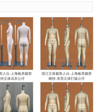
剪人台-上海板房裁剪
浙江立体裁剪人台-上海板房裁剪
杭州立体试衣公仔
模特-东莞立体打版公仔