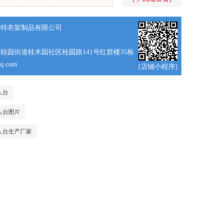
模特衣架制品有限公司
桂园街道桂木园社区桂园路141号红群楼35栋
q.com
[店铺小程序]
人台
人台图片
人台生产厂家