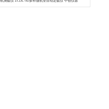
机测硫仪 ZCDL-9D多样微机全自动定硫仪 中创仪器