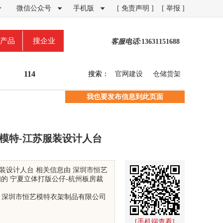
微信公众号
手机版
[ 免责声明 ]
[ 举报 ]



产品
搜企业
客服电话:
13631151688
114
搜索：
官网建设
仓储货架
我也要发布信息到此页面
模特-江苏服装设计人台
装设计人台 相关信息由 深圳市恒艺
的 宁夏立体打版公仔-杭州板房裁
 深圳市恒艺模特衣架制品有限公司
[手机端查看]