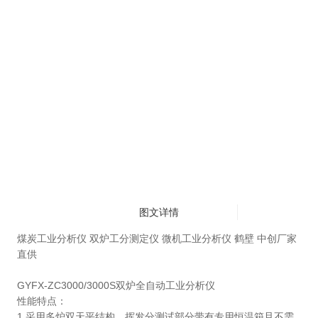
图文详情
煤炭工业分析仪 双炉工分测定仪 微机工业分析仪 鹤壁 中创厂家
直供
GYFX-
ZC
3000/3000S
双炉全自动工业分析仪
性能特点：
1.
采用多炉双天平结构，挥发分测试部分带有专用恒温箱且不需