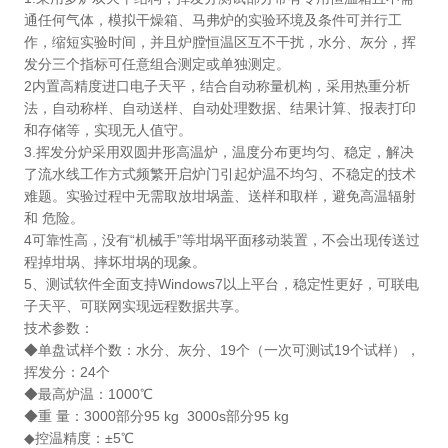
通任何气体，模拟干燥箱、马弗炉的实验环境及条件可并行工
作，缩短实验时间，并且炉膛恒温区互不干扰，水分、灰分，挥
发分三个指标可任意组合测定或单独测定。
2
内置高精度进口电子天平，结合自动称量机构，采用热重分析
法，自动称样、自动送样、自动处理数据、结果计算、报表打印
和存储等，实现无人值守。
3.
挥发分炉采用双圆井形高温炉，温度分布更均匀、稳定，解决
了流水线工作方式频繁开启炉门引起炉温不均匀、不稳定的技术
难题。实验过程中无需取放坩埚盖、送样和取样，避免高温辐射
和 危险。
4
可靠性高，没有
“
机械手
”
等坩埚平面移动装置，不会出现传送过
程掉坩埚、摔坏坩埚的现象。
5
、测试软件全面支持
Windows7
以上平台，稳定性更好，可联电
子天平、可联网实现远程数据共享。
技术参数：
◆
单盘试样个数：水分、灰分、
19
个（一次可测试
19
个试样），
挥发分：
24
个
◆
最高炉温：
1000℃
◆
重
量：
3000
部分
95 kg 3000s
部分
95 kg
◆
控温精度：
±5
℃