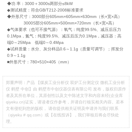
◆
功
率：
3000
＋
3000s
两部分
≤8kW
◆
测试精度：符合
GB/T212-2008
标准要求
◆
外形尺寸：
3000
部分
605mm×605mm×630mm
（长
×
宽
×
高）
3000S
部分
605mm×500mm×720mm
（长
×
宽
×
高）
◆
气体要求（也可不接气源）：氧气：纯度
99.5%
、减压后压力
0.1Mpa
，氮气：纯度
99.5%
、减压后压力
0.1Mpa
，减压器：高
端
0
～
25Mpa
低端
0
～
0.4Mpa
◆
试样质量：水分、灰分样品
0.6
～
1.1g
（质量可调节）；挥发分
0.9
～
1.1g
■
外形尺寸：
780×510×405
（
mm
）
郑重声明：产品 【煤炭工业分析仪 双炉工分测定仪 微机工业分析
仪 鹤壁 中创】由 鹤壁市中创仪器仪表有限公司 发布，版权归原作
者及其所在单位，其原创性以及文中陈述文字和内容未经(企业库
qiyeku.cn)证实，请读者仅作参考，并请自行核实相关内容。若本
文有侵犯到您的版权， 请你提供相关证明及申请并与我们联系
（qiyeku # qq.com）或【
在线投诉
】，我们审核后将会尽快处
理。