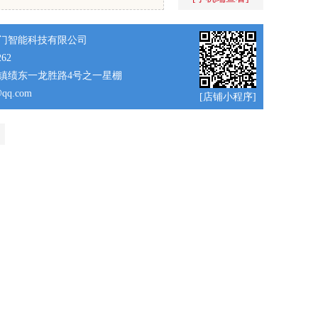
门智能科技有限公司
262
镇绩东一龙胜路4号之一星棚
@qq.com
[店铺小程序]