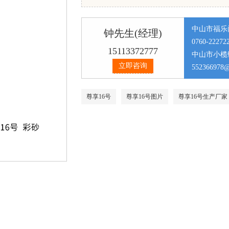
中山市福乐
钟先生(经理)
0760-22272
15113372777
中山市小榄
立即咨询
552366978
尊享16号
尊享16号图片
尊享16号生产厂家