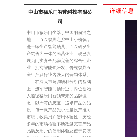
详细信息
中山市福乐门智能科技有限公
司
中山市福乐门坐落于中国的前沿之
地——五金锁具之乡中山小榄镇，
是一家生产智能锁具、五金研发生
产销售为一体的民营企业，现已发
展为门类齐全配套完善的综合性企
业，拥有智能锁研发、传统锁具五
金生产及行业内强大的营销体系。
在深入市场调研和分析的基础
上，进军智能门锁行业，两位创始
人遵循福乐门智领未来的品牌理
念，以严苛的态度，追求产品的品
质，每一款产品先小批量投产推向
市场，收集用户使用体验性，历经
多年的市场检验不断改进完善产品
品质及用户的使用体验及便于安装